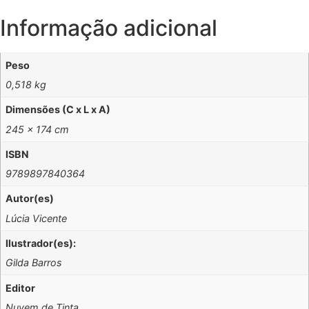
Informação adicional
Peso
0,518 kg
Dimensões (C x L x A)
245 × 174 cm
ISBN
9789897840364
Autor(es)
Lúcia Vicente
Ilustrador(es):
Gilda Barros
Editor
Nuvem de Tinta