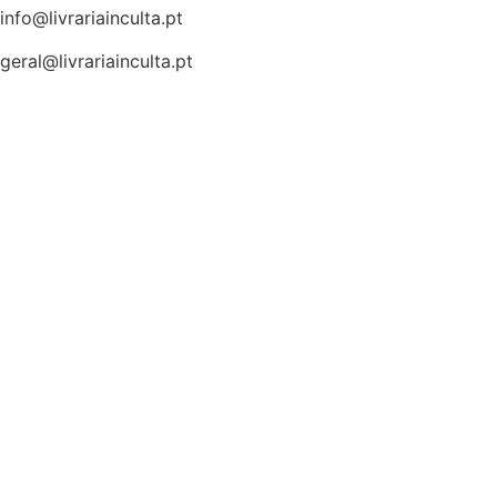
info@livrariainculta.pt
geral@livrariainculta.pt