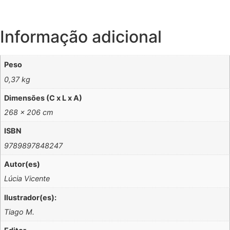
Informação adicional
Peso
0,37 kg
Dimensões (C x L x A)
268 × 206 cm
ISBN
9789897848247
Autor(es)
Lúcia Vicente
Ilustrador(es):
Tiago M.